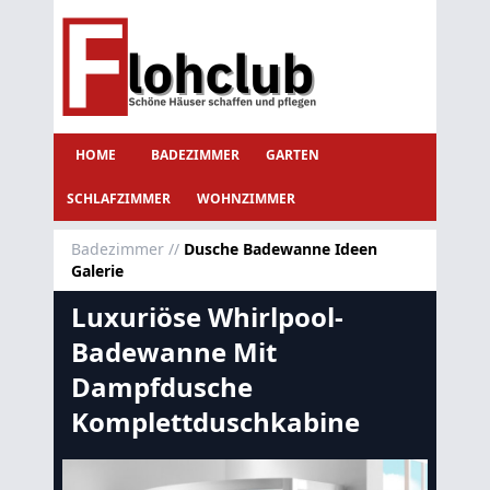
HOME
BADEZIMMER
GARTEN
SCHLAFZIMMER
WOHNZIMMER
Badezimmer
//
Dusche Badewanne Ideen
Galerie
Luxuriöse Whirlpool-
Badewanne Mit
Dampfdusche
Komplettduschkabine