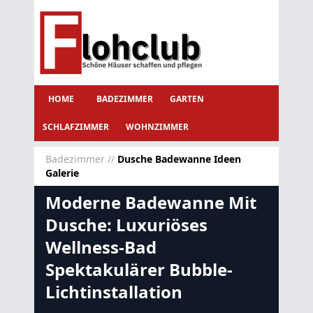
HOME
BADEZIMMER
GARTEN
SCHLAFZIMMER
WOHNZIMMER
Badezimmer
//
Dusche Badewanne Ideen
Galerie
Moderne Badewanne Mit
Dusche: Luxuriöses
Wellness-Bad
Spektakulärer Bubble-
Lichtinstallation