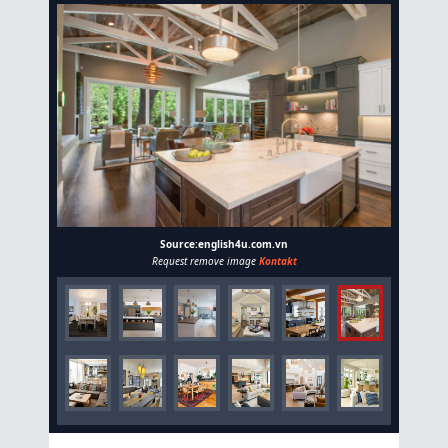
Source:english4u.com.vn
Request remove image
Kontakt