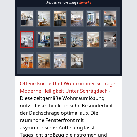
Request remove image
Kontakt
Offene Küche Und Wohnzimmer Schräge:
Moderne Helligkeit Unter Schrägdach
-
Diese zeitgemäße Wohnraumlösung
nutzt die architektonische Besonderheit
der Dachschräge optimal aus. Die
raumhohe Fensterfront mit
asymmetrischer Aufteilung lässt
Tageslicht großzügig einströmen und