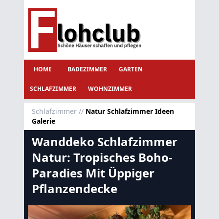
HOME
BADEZIMMER
GARTEN
SCHLAFZIMMER
WOHNZIMMER
Schlafzimmer
//
Natur Schlafzimmer Ideen
Galerie
Wanddeko Schlafzimmer
Natur: Tropisches Boho-
Paradies Mit Üppiger
Pflanzendecke